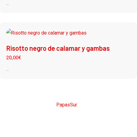
...
Risotto negro de calamar y gambas
20,00
€
...
CopyRight © 2026
PapasSur.
Todos los derechos
reservados