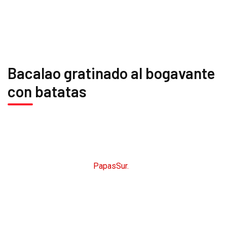
CARTA
MENÚ DIARIO
Bacalao gratinado al bogavante
con batatas
CopyRight © 2026
PapasSur.
Todos los derechos
reservados