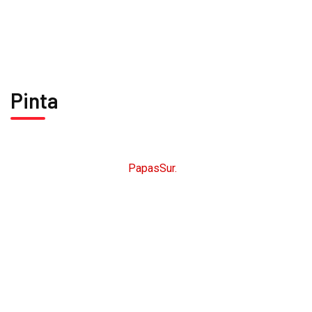
CARTA
MENÚ DIARIO
Pinta
CopyRight © 2026
PapasSur.
Todos los derechos
reservados