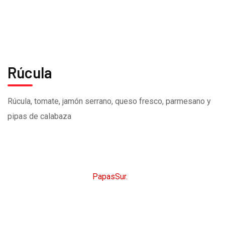
CARTA
MENÚ DIARIO
Rúcula
Rúcula, tomate, jamón serrano, queso fresco, parmesano y
pipas de calabaza
CopyRight © 2026
PapasSur.
Todos los derechos
reservados