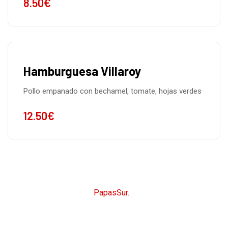
8.50
€
Hamburguesa Villaroy
Pollo empanado con bechamel, tomate, hojas verdes
12.50
€
CopyRight © 2026
PapasSur.
Todos los derechos
reservados