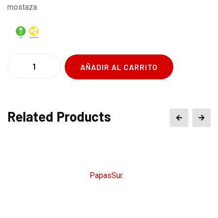
mostaza
AÑADIR AL CARRITO
Related Products
CopyRight © 2026
PapasSur.
Todos los derechos
reservados