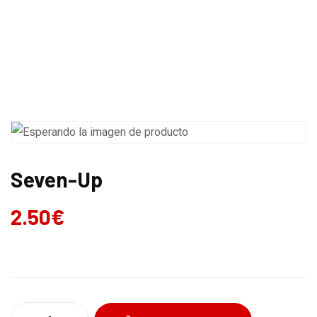
CARTA
MENÚ DIARIO
Seven-Up
2.50
€